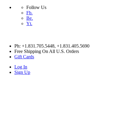
Follow Us
Fb.
Be.
Yt.
Skip
Ph: +1.831.705.5448
, +1.831.405.5690
to
Free Shipping On All U.S. Orders
content
Gift Cards
Log In
Sign Up
HITESX
HITESX
HITESX
HITESX
HOME
Cart