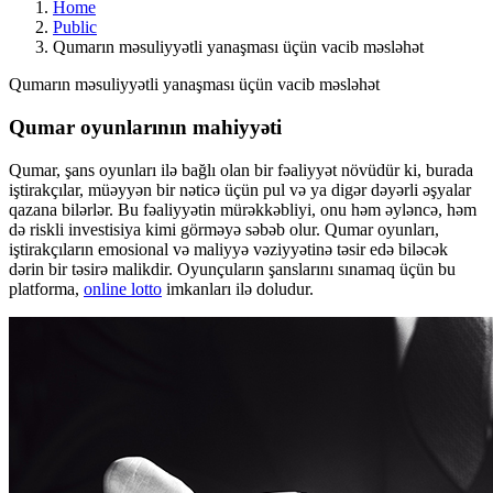
Home
Public
Qumarın məsuliyyətli yanaşması üçün vacib məsləhət
Qumarın məsuliyyətli yanaşması üçün vacib məsləhət
Qumar oyunlarının mahiyyəti
Qumar, şans oyunları ilə bağlı olan bir fəaliyyət növüdür ki, burada
iştirakçılar, müəyyən bir nəticə üçün pul və ya digər dəyərli əşyalar
qazana bilərlər. Bu fəaliyyətin mürəkkəbliyi, onu həm əyləncə, həm
də riskli investisiya kimi görməyə səbəb olur. Qumar oyunları,
iştirakçıların emosional və maliyyə vəziyyətinə təsir edə biləcək
dərin bir təsirə malikdir. Oyunçuların şanslarını sınamaq üçün bu
platforma,
online lotto
imkanları ilə doludur.