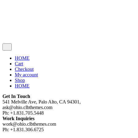
Cart review
No products in the cart.
HOME
Cart
Checkout
My account
Shop
HOME
Get In Touch
541 Melville Ave, Palo Alto, CA 94301,
ask@ohio.clbthemes.com
Ph: +1.831.705.5448
Work Inquiries
work@ohio.clbthemes.com
Ph: +1.831.306.6725