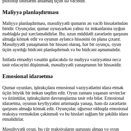
psixoloji təsirlərini anlamaq üçün də vacibdir.
Maliyyə planlaşdırması
Maliyyə planlaşdırması, məsuliyyətli qumarın ən vacib hissələrindən
biridir. Oyunçular, qumar oynayarkən yalnız öz imkanlarına uyğun
məbləğdə pul xərcləməlidirlər. Bu, uzun müddətli zərərlərin qarşısını
almağa kömək edir və oyunun əyləncə hissəsini ön plana çıxarır.
Məsuliyyətli yanaşmanın bir hissəsi olaraq, hər bir oyunçu, oyun
üçün ayırdığı büdcəni planlaşdırmalı və bu büdcəni aşmamalıdır.
İstifadə etmədiyi vəsaitin gələcəkdə öz maliyyə vəziyyətinə necə
təsir edəcəyini düşünmək, məsuliyyətli yanaşmanın bir hissəsidir.
Emosional idarəetmə
Qumar oyunları, iştirakçılara emosional vəziyyətlərini idarə etmək
üçün böyük bir imkan təqdim edir. Oyun zamanı yaşanan sevinclər
və üzüntülər, iştirakçıların davranışlarına təsir edə bilər. Emosional
idarəetmə, oyunun keyfiyyətini artırmaqla yanaşı, həm də zərərlərin
qarşısını almağa kömək edir. Oyunçular, uğursuz olduqda emosional
reaksiya verməkdən çəkinməli və bu hissləri sağlam bir şəkildə idarə
etməlidirlər.
Məsuliyyətli oyun, bu cür reaksiyaların qarşısını almaq və oyun