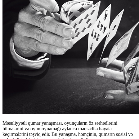
Məsuliyyətli qumar yanaşması, oyunçuların öz sərhədlərini
bilmələrini və oyun oynamağı əyləncə məqsədilə həyata
keçirmələrini təşviq edir. Bu yanaşma, həmçinin, qumarın sosial və