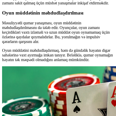
zamanı sakit qalmaq üçün müsbət yanaşmalar inkişaf etdirməkdir.
Oyun müddətinin məhdudlaşdırılması
Məsuliyyətli qumar yanaşması, oyun müddətinin
məhdudlaşdırılmasını da tələb edir. Oyunçular, oyun zamanı
keçirdikləri vaxtı izləməli və uzun müddət oyun oynamamaq üçün
özlərinə qaydalar qoymalıdırlar. Bu, yorulmağın və impulsiv
qərarların qarşısını alır.
Oyun müddətini məhdudlaşdırmaq, həm də gündəlik həyatın digər
sahələrinə vaxt ayırmağa imkan tanıyır. Beləliklə, qumar oynamağın
həyatın tək məqsədi olmadığını anlamaq mümkündür.