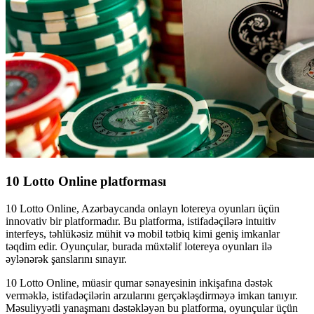
10 Lotto Online platforması
10 Lotto Online, Azərbaycanda onlayn lotereya oyunları üçün
innovativ bir platformadır. Bu platforma, istifadəçilərə intuitiv
interfeys, təhlükəsiz mühit və mobil tətbiq kimi geniş imkanlar
təqdim edir. Oyunçular, burada müxtəlif lotereya oyunları ilə
əylənərək şanslarını sınayır.
10 Lotto Online, müasir qumar sənayesinin inkişafına dəstək
verməklə, istifadəçilərin arzularını gerçəkləşdirməyə imkan tanıyır.
Məsuliyyətli yanaşmanı dəstəkləyən bu platforma, oyunçular üçün