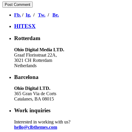
Fb.
/
Ig.
/
Tw.
/
Be.
HITESX
Rotterdam
Ohio Digital Media LTD.
Graaf Florisstraat 22A,
3021 CH Rotterdam
Netherlands
Barcelona
Ohio Digital LTD.
365 Gran Via de Corts
Catalanes, BA 08015
Work inquiries
Interested in working with us?
hello@clbthemes.com