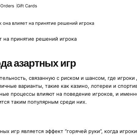
 Orders
Gift Cards
к она влияет на принятие решений игрока
т на принятие решений игрока
да азартных игр
тельность, связанную с риском и шансом, где игроки
HITESX
HOME
ичные варианты, такие как казино, лотереи и спорти
вные процессы влияют на поведение игроков, и имен
тся таким популярным среди них.
ых игр является эффект “горячей руки”, когда игрок