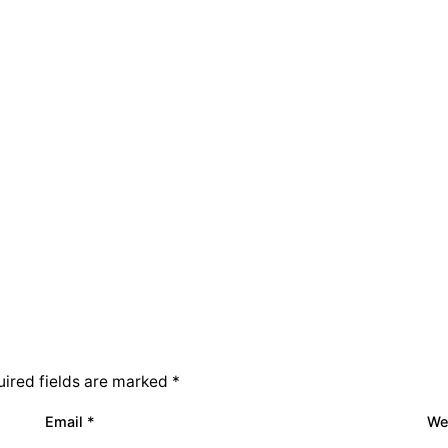
ired fields are marked
*
Email
*
We