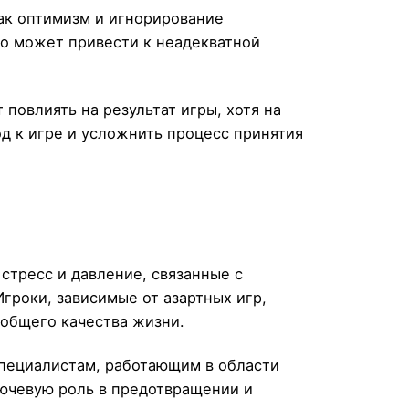
как оптимизм и игнорирование
то может привести к неадекватной
 повлиять на результат игры, хотя на
од к игре и усложнить процесс принятия
стресс и давление, связанные с
гроки, зависимые от азартных игр,
 общего качества жизни.
специалистам, работающим в области
лючевую роль в предотвращении и