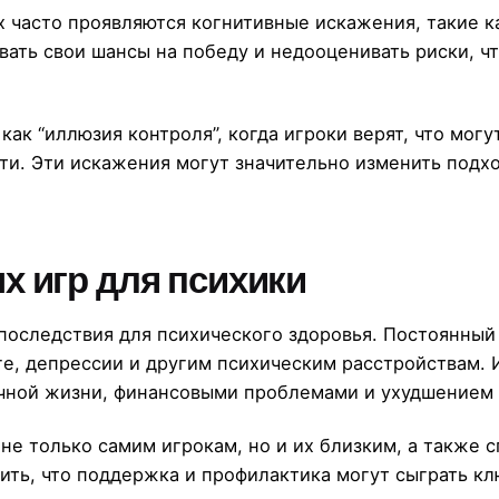
х часто проявляются когнитивные искажения, такие 
вать свои шансы на победу и недооценивать риски, ч
к “иллюзия контроля”, когда игроки верят, что могут
ти. Эти искажения могут значительно изменить подх
х игр для психики
последствия для психического здоровья. Постоянный 
ге, депрессии и другим психическим расстройствам. И
ичной жизни, финансовыми проблемами и ухудшением
не только самим игрокам, но и их близким, а также 
ить, что поддержка и профилактика могут сыграть к