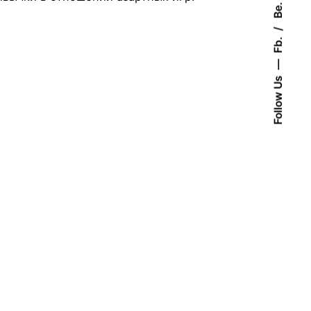
Be.
Fb.
Follow Us