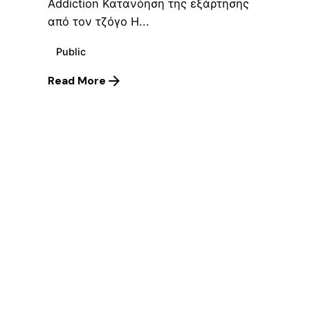
Addiction Κατανόηση της εξάρτησης
από τον τζόγο Η...
Public
Read More