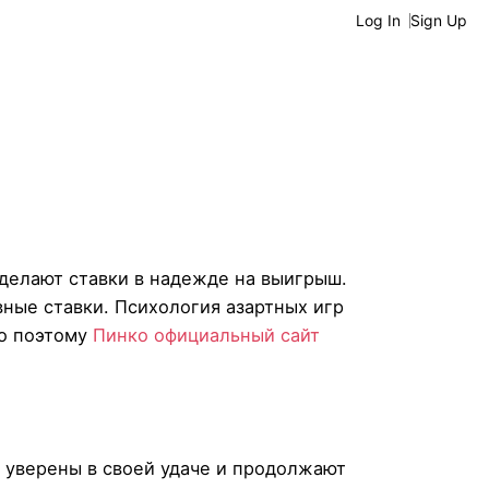
Log In
Sign Up
0
 делают ставки в надежде на выигрыш.
CFA
0.00
вные ставки. Психология азартных игр
но поэтому
Пинко официальный сайт
и уверены в своей удаче и продолжают