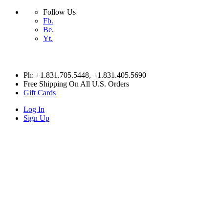
Follow Us
Fb.
Be.
Yt.
Skip
Ph: +1.831.705.5448
, +1.831.405.5690
to
Free Shipping On All U.S. Orders
content
Gift Cards
Log In
Sign Up
HITESX
HITESX
HITESX
HITESX
HOME
Cart