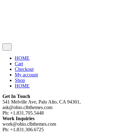
Cart review
No products in the cart.
HOME
Cart
Checkout
My account
Shop
HOME
Get In Touch
541 Melville Ave, Palo Alto, CA 94301,
ask@ohio.clbthemes.com
Ph: +1.831.705.5448
Work Inquiries
work@ohio.clbthemes.com
Ph: +1.831.306.6725