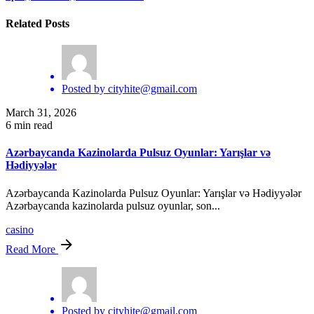
Related Posts
Posted by
cityhite@gmail.com
March 31, 2026
6 min read
Azərbaycanda Kazinolarda Pulsuz Oyunlar: Yarışlar və
Hədiyyələr
Azərbaycanda Kazinolarda Pulsuz Oyunlar: Yarışlar və Hədiyyələr
Azərbaycanda kazinolarda pulsuz oyunlar, son...
casino
Read More
Posted by
cityhite@gmail.com