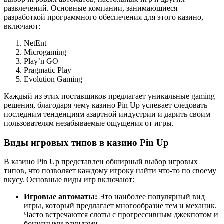
развлечений. Основные компании, занимающиеся
разработкой программного обеспечения для этого казино,
включают:
NetEnt
Microgaming
Play’n GO
Pragmatic Play
Evolution Gaming
Каждый из этих поставщиков предлагает уникальные gaming
решения, благодаря чему казино Pin Up успевает следовать
последним тенденциям азартной индустрии и дарить своим
пользователям незабываемые ощущения от игры.
Виды игровых типов в казино Pin Up
В казино Pin Up представлен обширный выбор игровых
типов, что позволяет каждому игроку найти что-то по своему
вкусу. Основные виды игр включают:
Игровые автоматы:
Это наиболее популярный вид
игры, который предлагает многообразие тем и механик.
Часто встречаются слоты с прогрессивным джекпотом и
бонусными раундами.