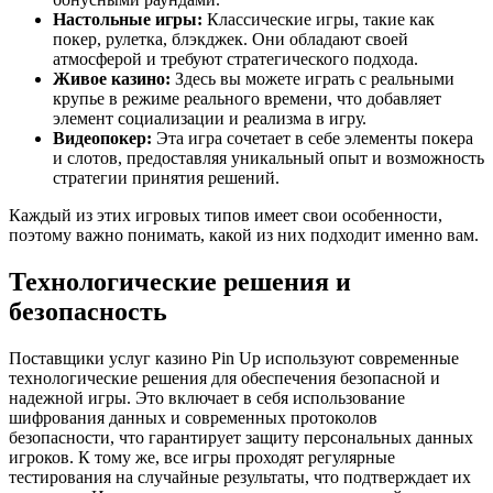
Настольные игры:
Классические игры, такие как
покер, рулетка, блэкджек. Они обладают своей
атмосферой и требуют стратегического подхода.
Живое казино:
Здесь вы можете играть с реальными
крупье в режиме реального времени, что добавляет
элемент социализации и реализма в игру.
Видеопокер:
Эта игра сочетает в себе элементы покера
и слотов, предоставляя уникальный опыт и возможность
стратегии принятия решений.
Каждый из этих игровых типов имеет свои особенности,
поэтому важно понимать, какой из них подходит именно вам.
Технологические решения и
безопасность
Поставщики услуг казино Pin Up используют современные
технологические решения для обеспечения безопасной и
надежной игры. Это включает в себя использование
шифрования данных и современных протоколов
безопасности, что гарантирует защиту персональных данных
игроков. К тому же, все игры проходят регулярные
тестирования на случайные результаты, что подтверждает их