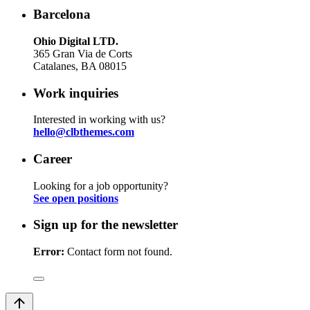
Barcelona
Ohio Digital LTD.
365 Gran Via de Corts
Catalanes, BA 08015
Work inquiries
Interested in working with us?
hello@clbthemes.com
Career
Looking for a job opportunity?
See open positions
Sign up for the newsletter
Error:
Contact form not found.