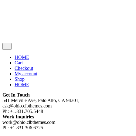
Cart review
No products in the cart.
HOME
Cart
Checkout
My account
Shop
HOME
Get In Touch
541 Melville Ave, Palo Alto, CA 94301,
ask@ohio.clbthemes.com
Ph: +1.831.705.5448
Work Inquiries
work@ohio.clbthemes.com
Ph: +1.831.306.6725