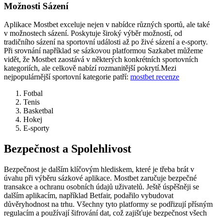
Možnosti Sázení
Aplikace Mostbet exceluje nejen v nabídce různých sportů, ale také
v možnostech sázení. Poskytuje široký výběr možností, od
tradičního sázení na sportovní události až po živé sázení a e-sporty.
Při srovnání například se sázkovou platformou Sazkabet můžeme
vidět, že Mostbet zaostává v některých konkrétních sportovních
kategoriích, ale celkově nabízí rozmanitější pokrytí.Mezi
nejpopulárnější sportovní kategorie patří:
mostbet recenze
Fotbal
Tenis
Basketbal
Hokej
E-sporty
Bezpečnost a Spolehlivost
Bezpečnost je dalším klíčovým hlediskem, které je třeba brát v
úvahu při výběru sázkové aplikace. Mostbet zaručuje bezpečné
transakce a ochranu osobních údajů uživatelů. Ještě úspěšněji se
dalším aplikacím, například Betfair, podařilo vybudovat
důvěryhodnost na trhu. Všechny tyto platformy se podřizují přísným
regulacím a používají šifrování dat, což zajišťuje bezpečnost všech