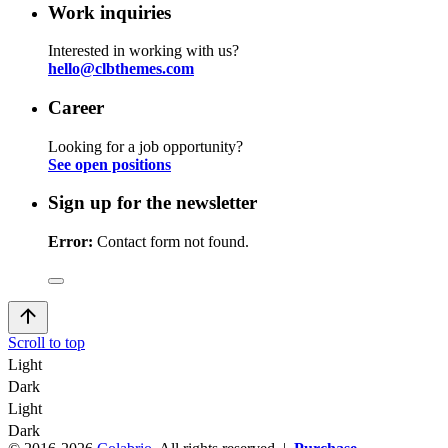
Work inquiries
Interested in working with us?
hello@clbthemes.com
Career
Looking for a job opportunity?
See open positions
Sign up for the newsletter
Error:
Contact form not found.
Scroll to top
Light
Dark
Light
Dark