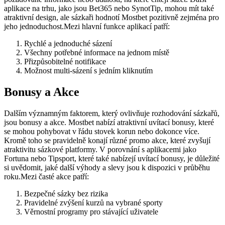
aplikace na trhu, jako jsou Bet365 nebo SynotTip, mohou mít také
atraktivní design, ale sázkaři hodnotí Mostbet pozitivně zejména pro
jeho jednoduchost.Mezi hlavní funkce aplikací patří:
Rychlé a jednoduché sázení
Všechny potřebné informace na jednom místě
Přizpůsobitelné notifikace
Možnost multi-sázení s jedním kliknutím
Bonusy a Akce
Dalším významným faktorem, který ovlivňuje rozhodování sázkařů,
jsou bonusy a akce. Mostbet nabízí atraktivní uvítací bonusy, které
se mohou pohybovat v řádu stovek korun nebo dokonce více.
Kromě toho se pravidelně konají různé promo akce, které zvyšují
atraktivitu sázkové platformy. V porovnání s aplikacemi jako
Fortuna nebo Tipsport, které také nabízejí uvítací bonusy, je důležité
si uvědomit, jaké další výhody a slevy jsou k dispozici v průběhu
roku.Mezi časté akce patří:
Bezpečné sázky bez rizika
Pravidelné zvýšení kurzů na vybrané sporty
Věrnostní programy pro stávající uživatele