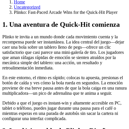
Home
Uncategorized
Plinko: Fast‑Paced Arcade Wins for the Quick‑Hit Player
1. Una aventura de Quick‑Hit comienza
Plinko te invita a un mundo donde cada movimiento cuenta y la
recompensa puede ser instantánea. La idea central del juego—dejar
caer una bola sobre un tablero lleno de pegs—ofrece un clic
satisfactorio que casi parece una mini‑galería de tiro. Los jugadores
que aman ráfagas rápidas de emoción se sienten atraídos por la
mecánica simple del tablero: una acción, un resultado y
retroalimentación inmediata.
En este entorno, el ritmo es rápido; colocas tu apuesta, presionas el
botón de caída y ves cómo la bola rueda en segundos. La emoción
proviene de esa breve pausa antes de que la bola caiga en una ranura
multiplicadora—un pico de adrenalina que te anima a seguir.
Debido a que el juego es instant‑win y altamente accesible en PC,
tablet o teléfono, puedes jugar durante una pausa para el café o
mientras esperas en una parada de autobús sin sacar la cartera ni
configurar una interfaz complicada.