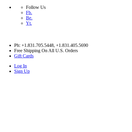
Follow Us
Fb.
Be.
Yt.
Skip
Ph: +1.831.705.5448
, +1.831.405.5690
to
Free Shipping On All U.S. Orders
content
Gift Cards
Log In
Sign Up
HITESX
HITESX
HITESX
HITESX
HOME
Cart