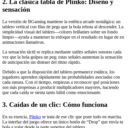
2. La clásica tabla de Plinko: Diseño y
sensación
La versión de BGaming mantiene la estética arcade nostálgica: un
tablero vertical con filas de pegs que la bola rebota al descender. La
simplicidad visual del tablero—colores brillantes sobre un fondo
limpio—ayuda a mantener tu enfoque en el resultado en lugar de en
animaciones llamativas.
La sensación táctil se replica mediante sutiles señales sonoras cada
vez que la bola golpea un peg; estas señales aumentan la sensación
de anticipación sin distraer del ritmo rápido.
Debido a que la disposición del tablero permanece estática, los
jugadores aprenden rápidamente las probabilidades asociadas con
cada ranura. Con el tiempo, empiezas a reconocer qué posiciones
son más propensas a producir multiplicadores mayores, haciendo
que cada caída se sienta tanto hábil como emocionante.
3. Caídas de un clic: Cómo funciona
En su esencia,
Plinko
se trata de ese clic que pone todo en marcha.
La interfaz del juego ofrece un único botón de “Drop” que envía tu
bola a volar desde la parte superior del tablero.