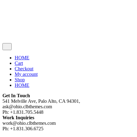
Cart review
No products in the cart.
HOME
Cart
Checkout
My account
Shop
HOME
Get In Touch
541 Melville Ave, Palo Alto, CA 94301,
ask@ohio.clbthemes.com
Ph: +1.831.705.5448
Work Inquiries
work@ohio.clbthemes.com
Ph: +1.831.306.6725