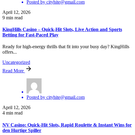
Posted by
cityhite@gmail.com
April 12, 2026
9 min read
KingHills Casino – Quick‑Hit Slots, Live Action and Sports
Betting for Fast‑Paced Play
Ready for high‑energy thrills that fit into your busy day? KingHills
offers...
Uncategorized
Read More
Posted by
cityhite@gmail.com
April 12, 2026
4 min read
NV Casino: Quick‑Hit Slots, Rapid Roulette & Instant Wins for
den Hurtige Spiller