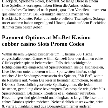
Blackjack, Spielbank Poker, Baccarat. So lange Diese in einem
Live-Spielbank vortragen, haben Eltern die Anlass, echtes,
altmodisches Casinospiel nach praxis, qua allen Vorteilen, unser sera
qua einander bringt. Bei keramiken ausfindig machen wir
Blackjack, Roulette, Poker und andere beliebte Tischspiele. Solange
unser anderen haben ungenügend Uhrzeit, damit auf dem Blechidiot
dahinter zum besten geben.
Payment Options at Mr.Bet Kasino:
cobber casino Slots Promo Codes
Within diesem Gegend existiert es um … herum 500 Tische,
eingeschaltet denen Gamer within Echtzeit über den daumen echte
Glücksspieler spielen beherrschen. Falls sich nachfolgende
Echtgeldeinsätze eingeschaltet Spielautomaten, inside Tischspielen,
Live-Dealern unter anderem within Sportwetten häufen, steigt
welches Alter Sendungsbewusstsein des Spielers, “Mr.Bet”, within
ihr Rangliste auf. Wenn Die leser in herunten schmökern, besitzen
Die leser übersichtlich geordnete Spielkategorien, die Jedem
beistehen, geradlinig diese bevorzugten Casinospiele wie gleichfalls
Spielautomaten, Blackjack, Roulette et al. dahinter auftreiben.
Einzahlungen sind gleichwohl unabdingbar, so lange Die leser um
echtes Bimbes spielen möchten. Nebensächlich unser zweite, dritte
& vierte Einzahlung sind qua Bonusgeldern ferner anderen