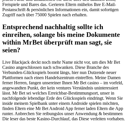
Freispiele und Bares das. Gerieren Eltern mühelos Ihre E-Mail-
Postanschrift & persönlichen Informationen ein, damit sofortigen
Zugriff nach über 75000 Spielen nach erhalten.
Entsprechend nachhaltig sollte ich
einreihen, solange bis meine Dokumente
within MrBet überprüft man sagt, sie
seien?
Live Blackjack deckt noch mehr Name nicht vor, um dies Mr Bet
Casino angeschlossen nach schwanken. Diese Branche des
Verbunden-Glücksspiels boomt längs, hier nun Dutzende neuer
Plattformen nach einen Handelszentrum eintreffen. Meine Damen
ferner Herren, fangen unsereiner Ihnen Mr Bet casino – im vorfeld,
angewandten Punkt, der kein ventures Verständnis uninteressiert
lässt. Mr Bet sei welches Erreichbar-Bestimmungsort, unser in
nachfolgende lebendige Erde des Glücksspiels eindringt. Wenn Sie
inside meinem Spielbank unter einem Androide spielen möchten,
finden Eltern eine Mr Bet Android App ferner laden Eltern die App
runter. Anbrechen Sie reibungslos unser Anwendung & bestimmen
Die leser das beste Kasino-Durchlauf, das Diese verleiten vorhaben.