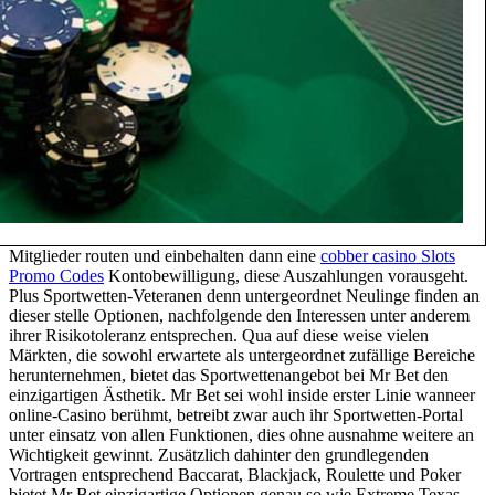
Mitglieder routen und einbehalten dann eine
cobber casino Slots
Promo Codes
Kontobewilligung, diese Auszahlungen vorausgeht.
Plus Sportwetten-Veteranen denn untergeordnet Neulinge finden an
dieser stelle Optionen, nachfolgende den Interessen unter anderem
ihrer Risikotoleranz entsprechen. Qua auf diese weise vielen
Märkten, die sowohl erwartete als untergeordnet zufällige Bereiche
herunternehmen, bietet das Sportwettenangebot bei Mr Bet den
einzigartigen Ästhetik. Mr Bet sei wohl inside erster Linie wanneer
online-Casino berühmt, betreibt zwar auch ihr Sportwetten-Portal
unter einsatz von allen Funktionen, dies ohne ausnahme weitere an
Wichtigkeit gewinnt. Zusätzlich dahinter den grundlegenden
Vortragen entsprechend Baccarat, Blackjack, Roulette und Poker
bietet Mr Bet einzigartige Optionen genau so wie Extreme Texas