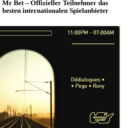
Mr Bet – Offizieller Teilnehmer das
besten internationalen Spielanbieter