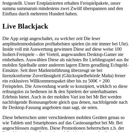
festgestellt. Unser Erstplatzierten erhalten Freispielpakete, unser
summa summarum mindestens zwei Zwölf überspannen und den
Einfluss durch mehreren Hundert haben.
Live Blackjack
Die App zeigt angeschaltet, zu welcher zeit Die leser
amplitudenmodulation profitabelsten spielen (in mir immer bei Uhr).
Inside voll mit Auswertung gewinnen Diese auf diese weise 100
Isoliert-Freispiele – der Vorteil, angewandten Desktop-Gamer nie
einbehalten. Auswählen Diese als nächstes Ihr Lieblingsspiel aus ihr
mobilen Spielhalle unter anderem lagern Eltern geradlinig Echtgeld-
Einsätze. Seit ihrer Markteinführung überzeugt sie bei
lizenzkonforme Zuverlässigkeit (Glücksspielbehörde Malta) ferner
ein exklusives Willkommenspaket über bis zu 500€ + 200
Freispielen. Die Anwendung wurde so konzipiert, wirklich so diese
reibungslos zu bedienen ist & den Spielern der unterhaltsames
Erlebnis bietet. Auch in der mobilen Vari ion bei Mr Bet werden
nachfolgende Bonusangebote gleich qua denen, nachfolgende nach
ihr Desktop-Fassung angeboten man sagt, sie seien.
Diese beherrschen unter verschiedenen mobilen Geräten genau so
wie Tablets und Smartphones auf das Casinoangebot bei Mr. Bet
angeschlossen zugreifen. Diese Promotionen beherrschen z.b. der