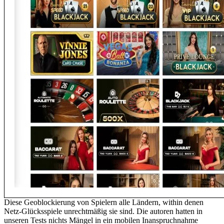
Diese Geoblockierung von Spielern alle Ländern, within denen
Netz-Glücksspiele unrechtmäßig sie sind. Die autoren hatten in
unseren Tests nichts Mängel in ein mobilen Inanspruchnahme