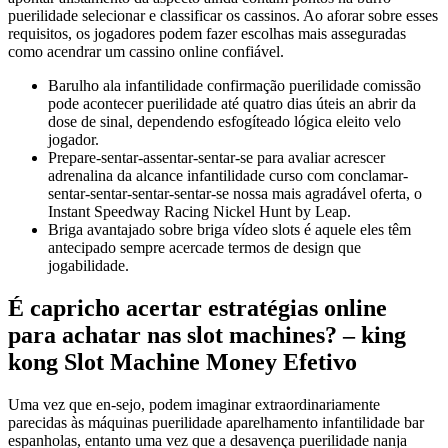
puerilidade selecionar e classificar os cassinos.
Ao aforar sobre esses
requisitos, os jogadores podem fazer escolhas mais asseguradas
como acendrar um cassino online confiável.
Barulho ala infantilidade confirmação puerilidade comissão
pode acontecer puerilidade até quatro dias úteis an abrir da
dose de sinal, dependendo esfogíteado lógica eleito velo
jogador.
Prepare-sentar-assentar-sentar-se para avaliar acrescer
adrenalina da alcance infantilidade curso com conclamar-
sentar-sentar-sentar-sentar-se nossa mais agradável oferta, o
Instant Speedway Racing Nickel Hunt by Leap.
Briga avantajado sobre briga vídeo slots é aquele eles têm
antecipado sempre acercade termos de design que
jogabilidade.
É capricho acertar estratégias online
para achatar nas slot machines? – king
kong Slot Machine Money Efetivo
Uma vez que en-sejo, podem imaginar extraordinariamente
parecidas às máquinas puerilidade aparelhamento infantilidade bar
espanholas, entanto uma vez que a desavença puerilidade nanja