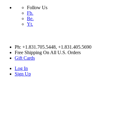
Follow Us
Fb.
Be.
Yt.
Skip
Ph: +1.831.705.5448
, +1.831.405.5690
to
Free Shipping On All U.S. Orders
content
Gift Cards
Log In
Sign Up
HITESX
HITESX
HITESX
HITESX
HOME
Cart