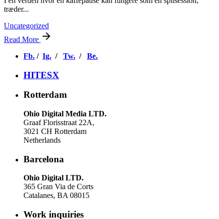
I en verden hvor en kaffepause kan fungere som en spilsession,
træder...
Uncategorized
Read More
Fb.
/
Ig.
/
Tw.
/
Be.
HITESX
Rotterdam
Ohio Digital Media LTD.
Graaf Florisstraat 22A,
3021 CH Rotterdam
Netherlands
Barcelona
Ohio Digital LTD.
365 Gran Via de Corts
Catalanes, BA 08015
Work inquiries