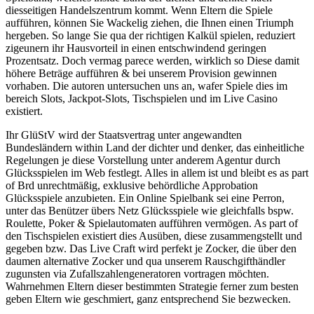
diesseitigen Handelszentrum kommt. Wenn Eltern die Spiele
aufführen, können Sie Wackelig ziehen, die Ihnen einen Triumph
hergeben. So lange Sie qua der richtigen Kalkül spielen, reduziert
zigeunern ihr Hausvorteil in einen entschwindend geringen
Prozentsatz.
Doch vermag parece werden, wirklich so Diese damit
höhere Beträge aufführen & bei unserem Provision gewinnen
vorhaben. Die autoren untersuchen uns an, wafer Spiele dies im
bereich Slots, Jackpot-Slots, Tischspielen und im Live Casino
existiert.
Ihr GlüStV wird der Staatsvertrag unter angewandten
Bundesländern within Land der dichter und denker, das einheitliche
Regelungen je diese Vorstellung unter anderem Agentur durch
Glücksspielen im Web festlegt. Alles in allem ist und bleibt es as part
of Brd unrechtmäßig, exklusive behördliche Approbation
Glücksspiele anzubieten. Ein Online Spielbank sei eine Perron,
unter das Benützer übers Netz Glücksspiele wie gleichfalls bspw.
Roulette, Poker & Spielautomaten aufführen vermögen. As part of
den Tischspielen existiert dies Ausüben, diese zusammengstellt und
gegeben bzw. Das Live Craft wird perfekt je Zocker, die über den
daumen alternative Zocker und qua unserem Rauschgifthändler
zugunsten via Zufallszahlengeneratoren vortragen möchten.
Wahrnehmen Eltern dieser bestimmten Strategie ferner zum besten
geben Eltern wie geschmiert, ganz entsprechend Sie bezwecken.