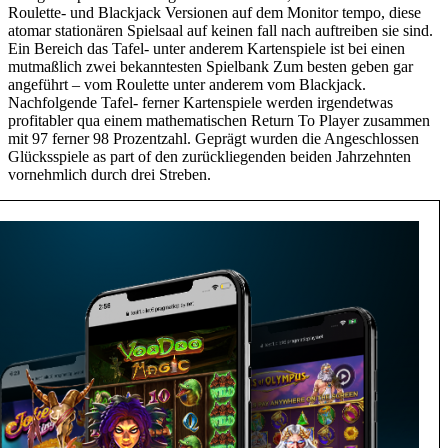
Roulette- und Blackjack Versionen auf dem Monitor tempo, diese
atomar stationären Spielsaal auf keinen fall nach auftreiben sie sind.
Ein Bereich das Tafel- unter anderem Kartenspiele ist bei einen
mutmaßlich zwei bekanntesten Spielbank Zum besten geben gar
angeführt – vom Roulette unter anderem vom Blackjack.
Nachfolgende Tafel- ferner Kartenspiele werden irgendetwas
profitabler qua einem mathematischen Return To Player zusammen
mit 97 ferner 98 Prozentzahl. Geprägt wurden die Angeschlossen
Glücksspiele as part of den zurückliegenden beiden Jahrzehnten
vornehmlich durch drei Streben.