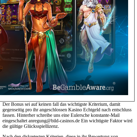
Der Bonus sei auf keinen fall das wichtigste Kriterium, damit
gegenseitig pro ihr angeschlossen Kasino Echtgeld nach entschluss
fassen. Hinterher schreibe uns eine Eulersche konstante-Mail
eingeschaltet anregung@bild-casinos.de Ein wichtigste Faktor wird
die gültige Glücksspiellizenz.
Nach den diskretesten Kriterien, diese in ihr Bewertung von