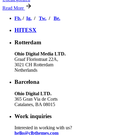
Read More
Fb.
/
Ig.
/
Tw.
/
Be.
HITESX
Rotterdam
Ohio Digital Media LTD.
Graaf Florisstraat 22A,
3021 CH Rotterdam
Netherlands
Barcelona
Ohio Digital LTD.
365 Gran Via de Corts
Catalanes, BA 08015
Work inquiries
Interested in working with us?
hello@clbthemes.com