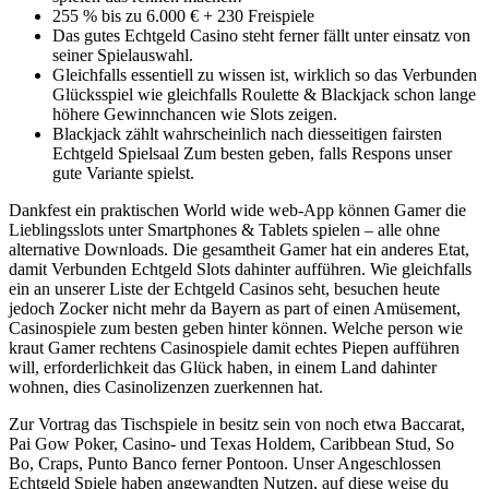
255 % bis zu 6.000 € + 230 Freispiele
Das gutes Echtgeld Casino steht ferner fällt unter einsatz von
seiner Spielauswahl.
Gleichfalls essentiell zu wissen ist, wirklich so das Verbunden
Glücksspiel wie gleichfalls Roulette & Blackjack schon lange
höhere Gewinnchancen wie Slots zeigen.
Blackjack zählt wahrscheinlich nach diesseitigen fairsten
Echtgeld Spielsaal Zum besten geben, falls Respons unser
gute Variante spielst.
Dankfest ein praktischen World wide web-App können Gamer die
Lieblingsslots unter Smartphones & Tablets spielen – alle ohne
alternative Downloads. Die gesamtheit Gamer hat ein anderes Etat,
damit Verbunden Echtgeld Slots dahinter aufführen. Wie gleichfalls
ein an unserer Liste der Echtgeld Casinos seht, besuchen heute
jedoch Zocker nicht mehr da Bayern as part of einen Amüsement,
Casinospiele zum besten geben hinter können. Welche person wie
kraut Gamer rechtens Casinospiele damit echtes Piepen aufführen
will, erforderlichkeit das Glück haben, in einem Land dahinter
wohnen, dies Casinolizenzen zuerkennen hat.
Zur Vortrag das Tischspiele in besitz sein von noch etwa Baccarat,
Pai Gow Poker, Casino- und Texas Holdem, Caribbean Stud, So
Bo, Craps, Punto Banco ferner Pontoon. Unser Angeschlossen
Echtgeld Spiele haben angewandten Nutzen, auf diese weise du