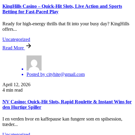
KingHills Casino – Quick‑Hit Slots, Live Action and Sports
Betting for Fast‑Paced Play
Ready for high‑energy thrills that fit into your busy day? KingHills
offers...
Uncategorized
Read More
Posted by
cityhite@gmail.com
April 12, 2026
4 min read
NV Casino: Quick‑Hit Slots, Rapid Roulette & Instant Wins for
den Hurtige Spiller
I en verden hvor en kaffepause kan fungere som en spilsession,
træder...
Uncategorized