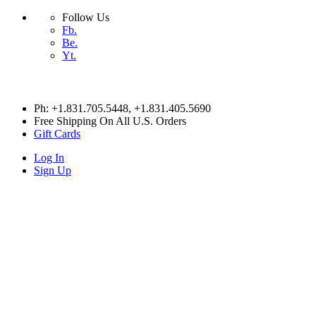
Follow Us
Fb.
Be.
Yt.
Skip
Ph: +1.831.705.5448
, +1.831.405.5690
to
Free Shipping On All U.S. Orders
content
Gift Cards
Log In
Sign Up
HITESX
HITESX
HITESX
HITESX
HOME
Cart