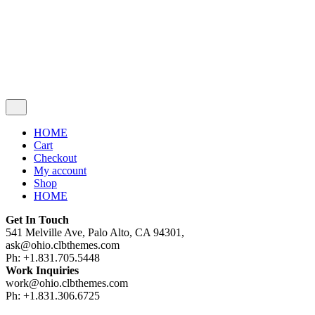
Cart review
No products in the cart.
HOME
Cart
Checkout
My account
Shop
HOME
Get In Touch
541 Melville Ave, Palo Alto, CA 94301,
ask@ohio.clbthemes.com
Ph: +1.831.705.5448
Work Inquiries
work@ohio.clbthemes.com
Ph: +1.831.306.6725