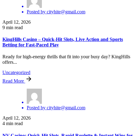
Posted by
cityhite@gmail.com
April 12, 2026
9 min read
KingHills Casino – Quick‑Hit Slots, Live Action and Sports
Betting for Fast‑Paced Play
Ready for high‑energy thrills that fit into your busy day? KingHills
offers...
Uncategorized
Read More
Posted by
cityhite@gmail.com
April 12, 2026
4 min read
NV Casino: Quick‑Hit Slots, Rapid Roulette & Instant Wins for