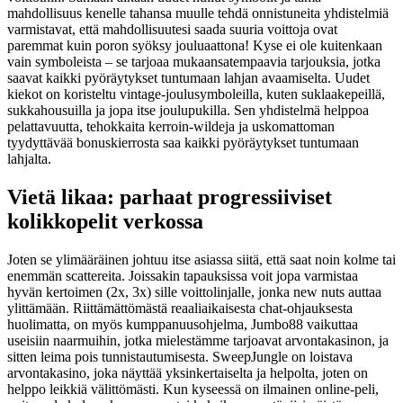
mahdollisuus kenelle tahansa muulle tehdä onnistuneita yhdistelmiä
varmistavat, että mahdollisuutesi saada suuria voittoja ovat
paremmat kuin poron syöksy jouluaattona! Kyse ei ole kuitenkaan
vain symboleista – se tarjoaa mukaansatempaavia tarjouksia, jotka
saavat kaikki pyöräytykset tuntumaan lahjan avaamiselta. Uudet
kiekot on koristeltu vintage-joulusymboleilla, kuten suklaakepeillä,
sukkahousuilla ja jopa itse joulupukilla. Sen yhdistelmä helppoa
pelattavuutta, tehokkaita kerroin-wildeja ja uskomattoman
tyydyttävää bonuskierrosta saa kaikki pyöräytykset tuntumaan
lahjalta.
Vietä likaa: parhaat progressiiviset
kolikkopelit verkossa
Joten se ylimääräinen johtuu itse asiassa siitä, että saat noin kolme tai
enemmän scattereita. Joissakin tapauksissa voit jopa varmistaa
hyvän kertoimen (2x, 3x) sille voittolinjalle, jonka new nuts auttaa
ylittämään. Riittämättömästä reaaliaikaisesta chat-ohjauksesta
huolimatta, on myös kumppanuusohjelma, Jumbo88 vaikuttaa
useisiin naarmuihin, jotka mielestämme tarjoavat arvontakasinon, ja
sitten leima pois tunnistautumisesta. SweepJungle on loistava
arvontakasino, joka näyttää yksinkertaiselta ja helpolta, joten on
helppo leikkiä välittömästi. Kun kyseessä on ilmainen online-peli,