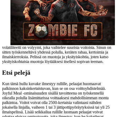
volatiliteetti on volyymi, joka vaihtelee suurista voitoista. Sinun on
sitten työskenneltävä yhdessä polulla, keräten rahaa, kertoimia ja
ilmaiskierroksia. Pelissä on muotoja ja yksityiskohtia, joten katso
yksityiskohtaisia ​​muotoja löytääksesi itsellesi sopivan teeman.
Etsi pelejä
Kun tämä hullu kuvake ilmestyy rullille, pelaajat huomaavat
palkinnon kaksinkertaistuvan, kun se on osa voittoyhdistelmää.
Joyful Meal -ominaisuuden sisällä tavoitteena on työskennellä
oikealla polulla lisämittarissa voittaaksesi mahdollisimman monta
palkintoa. Voitot voivat olla 2500-kertaisia ​​valintaasi nähden
jokaisella linjalla, vaiheen 1 tai 3 jättipottipyöräytyksissä tai yli 25
ilmaispelissä. Lisää seikkailua rullille luomaan pelaajat voivat
odottaa eloisaa ominaisuutta, joka ilmestyy, kun he kokeilevat