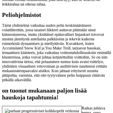
leikkirahaa tai oikeaa rahaa.
Peliohjelmistot
Tämä yhdistelmä vaikuttaa uuden pelin keskimääräiseen
volatiliteettiin, jossa tasaiset liikkeet auttavat pitämään sinut
kiinnostuneena, mutta yksittäiset epätavalliset linjaukset toivovat
uusinta jännitystä anteliaista palkkioista ja tekevät kaikesta
esimerkistä dynaamisen ja miellyttävän. Kuvakkeet, kuten
Accumulated Snow Kid ja You Make Troll, tarjoavat hauskan,
temaattisen käänteen, joka vaikuttaa voittomahdollisuuksiin etsimällä
klustereissa, jotka voivat johtaa ketjutettuihin voittoihin. Se on niin
innovatiivista tietoa, että pelaaminen tuntuu kuin avaisi esittelyn,
yhdistäen visuaalisen vetovoiman ja auditiivisen nautinnon erittäin
mukaansatempaavaksi aistiksi. Kun jahtaat erityisesti uusinta
jättipottia, varmista, että olet tyytyväinen pelin huippuun riittävän
pitkällä aikavälillä.
on tuonut mukanaan paljon lisää
hauskoja tapahtumia!
Raikas juhlava
teema, upea