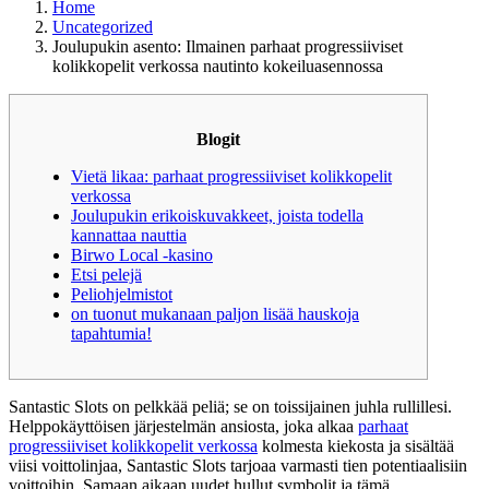
Home
Uncategorized
Joulupukin asento: Ilmainen parhaat progressiiviset
kolikkopelit verkossa nautinto kokeiluasennossa
Blogit
Vietä likaa: parhaat progressiiviset kolikkopelit
verkossa
Joulupukin erikoiskuvakkeet, joista todella
kannattaa nauttia
Birwo Local -kasino
Etsi pelejä
Peliohjelmistot
on tuonut mukanaan paljon lisää hauskoja
tapahtumia!
Santastic Slots on pelkkää peliä; se on toissijainen juhla rullillesi.
Helppokäyttöisen järjestelmän ansiosta, joka alkaa
parhaat
progressiiviset kolikkopelit verkossa
kolmesta kiekosta ja sisältää
viisi voittolinjaa, Santastic Slots tarjoaa varmasti tien potentiaalisiin
voittoihin.
Samaan aikaan uudet hullut symbolit ja tämä