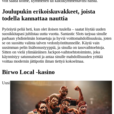
voit saada kolme, kymmenen tai kaksikymmentäviisi näistä.
Joulupukin erikoiskuvakkeet, joista
todella kannattaa nauttia
Pyöräytä peliä heti, kun olet iloisen tuulella – saatat löytää uuden
suosikkitapasi juhlistaa uutta vuotta. Santastic Slots tarjoaa sinulle
parhaan yhdistelmän lomaetuja ja hyviä voittomahdollisuuksia, joten
se on suosittu valinta talven vedonlyöntitunneille. Käytä vain
uusimman pelin lisäbonustyyppiä, ja sinulla on tasovaihtoehtoja.
Sitten on vielä ylimääräinen Jackpot-vaihtoehtotoiminto, joka
käynnistyy satunnaisesti ja antaa sinulle mahdollisuuden yrittää
voittaa modernin jättipotin ilman tiettyä kokoelmaa.
Birwo Local -kasino
Uusi