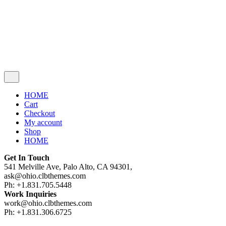
Cart review
No products in the cart.
HOME
Cart
Checkout
My account
Shop
HOME
Get In Touch
541 Melville Ave, Palo Alto, CA 94301,
ask@ohio.clbthemes.com
Ph: +1.831.705.5448
Work Inquiries
work@ohio.clbthemes.com
Ph: +1.831.306.6725