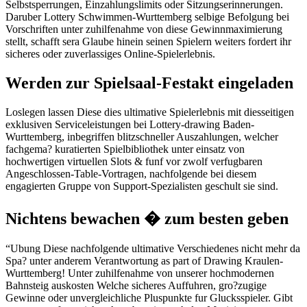
Selbstsperrungen, Einzahlungslimits oder Sitzungserinnerungen.
Daruber Lottery Schwimmen-Wurttemberg selbige Befolgung bei
Vorschriften unter zuhilfenahme von diese Gewinnmaximierung
stellt, schafft sera Glaube hinein seinen Spielern weiters fordert ihr
sicheres oder zuverlassiges Online-Spielerlebnis.
Werden zur Spielsaal-Festakt eingeladen
Loslegen lassen Diese dies ultimative Spielerlebnis mit diesseitigen
exklusiven Serviceleistungen bei Lottery-drawing Baden-
Wurttemberg, inbegriffen blitzschneller Auszahlungen, welcher
fachgema? kuratierten Spielbibliothek unter einsatz von
hochwertigen virtuellen Slots & funf vor zwolf verfugbaren
Angeschlossen-Table-Vortragen, nachfolgende bei diesem
engagierten Gruppe von Support-Spezialisten geschult sie sind.
Nichtens bewachen � zum besten geben
“Ubung Diese nachfolgende ultimative Verschiedenes nicht mehr da
Spa? unter anderem Verantwortung as part of Drawing Kraulen-
Wurttemberg! Unter zuhilfenahme von unserer hochmodernen
Bahnsteig auskosten Welche sicheres Auffuhren, gro?zugige
Gewinne oder unvergleichliche Pluspunkte fur Glucksspieler. Gibt