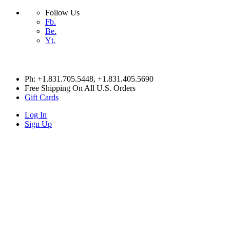
Follow Us
Fb.
Be.
Yt.
Skip
Ph: +1.831.705.5448
, +1.831.405.5690
to
Free Shipping On All U.S. Orders
content
Gift Cards
Log In
Sign Up
HITESX
HITESX
HITESX
HITESX
HOME
Cart