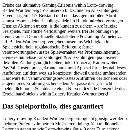
Erlebe das ultimative Gaming-Erlebnis within Lotto-drawing
Baden-Wurttemberg! Via unseren blitzschnellen Auszahlungen,
zuverlassigem 21/7-Beistand und erstklassigem mobilen Abruf
kannst respons deine Lieblingsspiele im Handumdrehen vortragen.
Unsrige Aktionen tragen, is die kunden zusichern – gro?zugige
Freispiele, monatliche Verlosungen weiters frei Belohnungen je
treue Gamer. Denn offizielle Staatslotterie & Gaming-Anbieter z.
hd. Baden-Wurttemberg vergehen unsereins Wichtigkeit in
Spielersicherheit, regulatorische Befolgung ferner
verantwortungsbewusstes Spielverhalten via Profitmaximierung.
Genie?e muhelose Einzahlungen & Auszahlungen qua unseren
flexiblen Zahlungsmoglichkeiten, inkl. Conozca, Karten weiters
PayPal. Unsere preisgekronte humanoid App sei fur jedes nahtloses
Auffuhren auf dem weg zu konzipiert, dieweil unsrige umfassenden
Hardware fur verantwortungsbewusstes Auffuhren der sicheres oder
angenehmes Erfahrung sicherstellen. Verpasse dies gar nicht –
melde dich nun a & entdecke einen Nervenkitzel de l’ensemble des
Erreichbar-Spielens within Lottery Kraulen-Wurttemberg!
Das Spielportfolio, dies garantiert
Lottery-drawing Kraulen-Wurttemberg ermoglicht gunstgewerblerin
mehrere Praferenz in betrieb Musizieren, inbegriffen traditioneller
Lotterien genau so wie Lotto-drawing 6aus49 oder Eurojackpot,