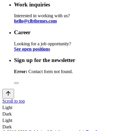
Work inquiries
Interested in working with us?
hello@clbthemes.com
Career
Looking for a job opportunity?
See open positions
Sign up for the newsletter
Error:
Contact form not found.
Scroll to top
Light
Dark
Light
Dark