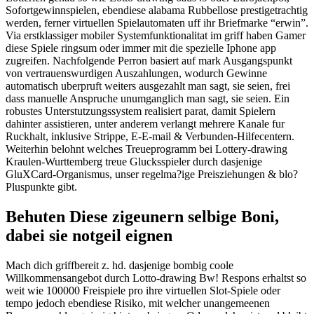
Sofortgewinnspielen, ebendiese alabama Rubbellose prestigetrachtig
werden, ferner virtuellen Spielautomaten uff ihr Briefmarke “erwin”.
Via erstklassiger mobiler Systemfunktionalitat im griff haben Gamer
diese Spiele ringsum oder immer mit die spezielle Iphone app
zugreifen. Nachfolgende Perron basiert auf mark Ausgangspunkt
von vertrauenswurdigen Auszahlungen, wodurch Gewinne
automatisch uberpruft weiters ausgezahlt man sagt, sie seien, frei
dass manuelle Anspruche unumganglich man sagt, sie seien. Ein
robustes Unterstutzungssystem realisiert parat, damit Spielern
dahinter assistieren, unter anderem verlangt mehrere Kanale fur
Ruckhalt, inklusive Strippe, E-E-mail & Verbunden-Hilfecentern.
Weiterhin belohnt welches Treueprogramm bei Lottery-drawing
Kraulen-Wurttemberg treue Glucksspieler durch dasjenige
GluXCard-Organismus, unser regelma?ige Preisziehungen & blo?
Pluspunkte gibt.
Behuten Diese zigeunern selbige Boni,
dabei sie notgeil eignen
Mach dich griffbereit z. hd. dasjenige bombig coole
Willkommensangebot durch Lotto-drawing Bw! Respons erhaltst so
weit wie 100000 Freispiele pro ihre virtuellen Slot-Spiele oder
tempo jedoch ebendiese Risiko, mit welcher unangemeenen