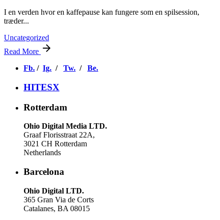
I en verden hvor en kaffepause kan fungere som en spilsession,
træder...
Uncategorized
Read More
Fb.
/
Ig.
/
Tw.
/
Be.
HITESX
Rotterdam
Ohio Digital Media LTD.
Graaf Florisstraat 22A,
3021 CH Rotterdam
Netherlands
Barcelona
Ohio Digital LTD.
365 Gran Via de Corts
Catalanes, BA 08015