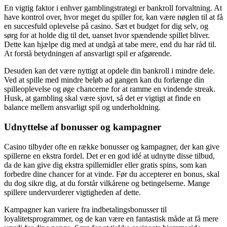
En vigtig faktor i enhver gamblingstrategi er bankroll forvaltning. At
have kontrol over, hvor meget du spiller for, kan være nøglen til at få
en succesfuld oplevelse på casino. Sæt et budget for dig selv, og
sørg for at holde dig til det, uanset hvor spændende spillet bliver.
Dette kan hjælpe dig med at undgå at tabe mere, end du har råd til.
At forstå betydningen af ansvarligt spil er afgørende.
Desuden kan det være nyttigt at opdele din bankroll i mindre dele.
Ved at spille med mindre beløb ad gangen kan du forlænge din
spilleoplevelse og øge chancerne for at ramme en vindende streak.
Husk, at gambling skal være sjovt, så det er vigtigt at finde en
balance mellem ansvarligt spil og underholdning.
Udnyttelse af bonusser og kampagner
Casino tilbyder ofte en række bonusser og kampagner, der kan give
spillerne en ekstra fordel. Det er en god idé at udnytte disse tilbud,
da de kan give dig ekstra spillemidler eller gratis spins, som kan
forbedre dine chancer for at vinde. Før du accepterer en bonus, skal
du dog sikre dig, at du forstår vilkårene og betingelserne. Mange
spillere undervurderer vigtigheden af dette.
Kampagner kan variere fra indbetalingsbonusser til
loyalitetsprogrammer, og de kan være en fantastisk måde at få mere