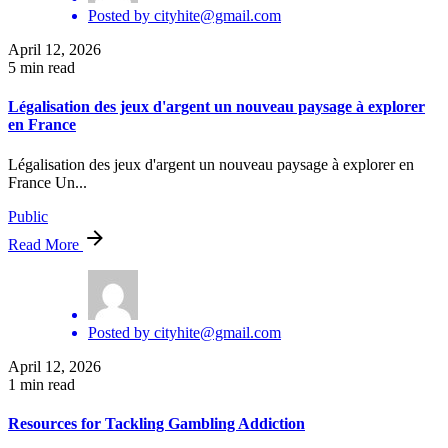
Posted by
cityhite@gmail.com
April 12, 2026
5 min read
Légalisation des jeux d'argent un nouveau paysage à explorer
en France
Légalisation des jeux d'argent un nouveau paysage à explorer en
France Un...
Public
Read More
Posted by
cityhite@gmail.com
April 12, 2026
1 min read
Resources for Tackling Gambling Addiction