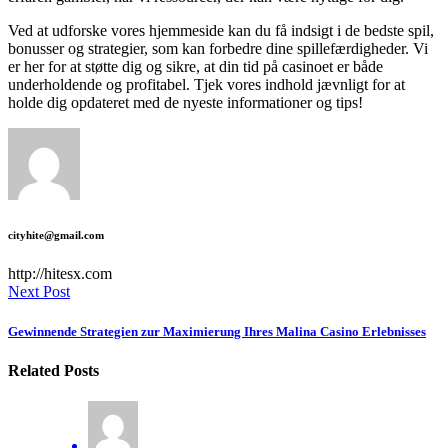
Ved at udforske vores hjemmeside kan du få indsigt i de bedste spil,
bonusser og strategier, som kan forbedre dine spillefærdigheder. Vi
er her for at støtte dig og sikre, at din tid på casinoet er både
underholdende og profitabel. Tjek vores indhold jævnligt for at
holde dig opdateret med de nyeste informationer og tips!
cityhite@gmail.com
http://hitesx.com
Next Post
Gewinnende Strategien zur Maximierung Ihres Malina Casino Erlebnisses
Related Posts