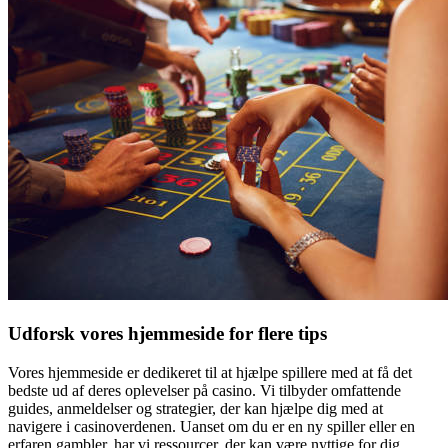
Udforsk vores hjemmeside for flere tips
Vores hjemmeside er dedikeret til at hjælpe spillere med at få det
bedste ud af deres oplevelser på casino. Vi tilbyder omfattende
guides, anmeldelser og strategier, der kan hjælpe dig med at
navigere i casinoverdenen. Uanset om du er en ny spiller eller en
erfaren gambler, har vi ressourcer, der kan være nyttige for dig.