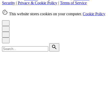
Security
|
Privacy & Cookie Policy
|
Terms of Service
This website stores cookies on your computer.
Cookie Policy
Search
for