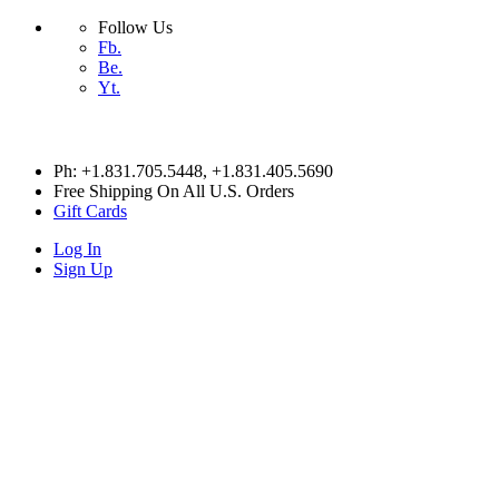
Follow Us
Fb.
Be.
Yt.
Skip
Ph: +1.831.705.5448
, +1.831.405.5690
to
Free Shipping On All U.S. Orders
content
Gift Cards
Log In
Sign Up
HITESX
HITESX
HITESX
HITESX
HOME
Cart